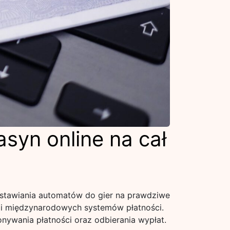
asyn online na cał
stawiania automatów do gier na prawdziwe
mi międzynarodowych systemów płatności.
onywania płatności oraz odbierania wypłat.