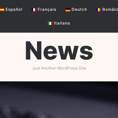
Español
Français
Deutch
Român
Italiano
News
Just Another WordPress Site