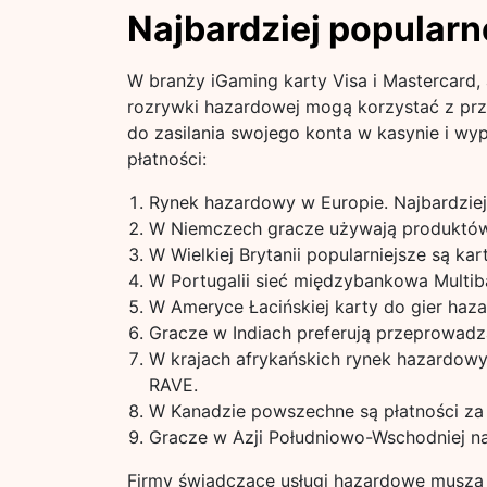
Najbardziej popular
W branży iGaming karty Visa i Mastercard,
rozrywki hazardowej mogą korzystać z prze
do zasilania swojego konta w kasynie i wy
płatności:
Rynek hazardowy w Europie. Najbardziej
W Niemczech gracze używają produktów So
W Wielkiej Brytanii popularniejsze są k
W Portugalii sieć międzybankowa Multiba
W Ameryce Łacińskiej karty do gier hazar
Gracze w Indiach preferują przeprowadz
W krajach afrykańskich rynek hazardow
RAVE.
W Kanadzie powszechne są płatności za 
Gracze w Azji Południowo-Wschodniej naj
Firmy świadczące usługi hazardowe muszą 