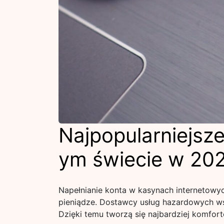
Najpopularniejsze
ym świecie w 202
Napełnianie konta w kasynach internetow
pieniądze. Dostawcy usług hazardowych w
Dzięki temu tworzą się najbardziej komfort