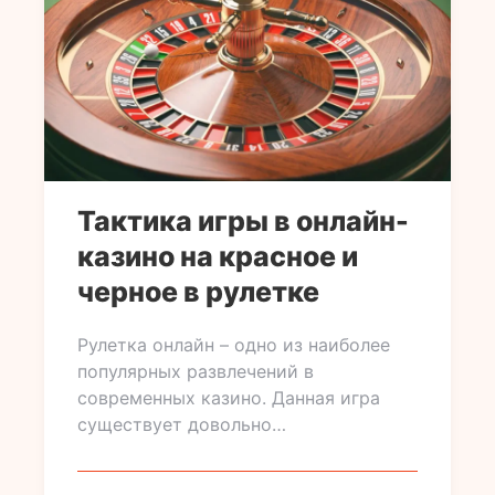
Тактика игры в онлайн-
казино на красное и
черное в рулетке
Рулетка онлайн – одно из наиболее
популярных развлечений в
современных казино. Данная игра
существует довольно…