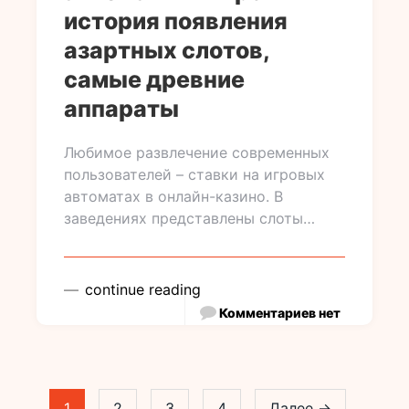
история появления
азартных слотов,
самые древние
аппараты
Любимое развлечение современных
пользователей – ставки на игровых
автоматах в онлайн-казино. В
заведениях представлены слоты…
continue reading
Комментариев нет
1
2
3
4
Далее →