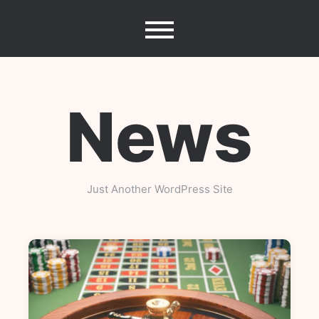
Skip
to
content
News
Just Another WordPress Site