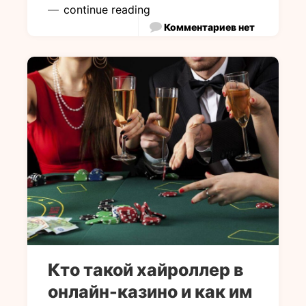
continue reading
Комментариев нет
Кто такой хайроллер в
онлайн-казино и как им