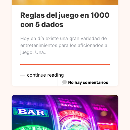
Reglas del juego en 1000
con 5 dados
Hoy en día existe una gran variedad de
entretenimientos para los aficionados al
juego. Una…
continue reading
No hay comentarios