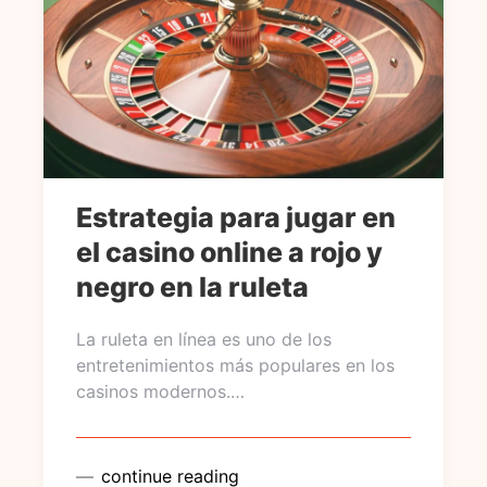
Estrategia para jugar en
el casino online a rojo y
negro en la ruleta
La ruleta en línea es uno de los
entretenimientos más populares en los
casinos modernos.…
continue reading