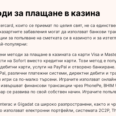
ди за плащане в казина
tercard, които се приемат по целия свят, не са единст
хазартните забавления могат да използват банкови тра
ии за попълване на сметката си в казиното и за изтегл
ай-популярни:
ни методи за плащане в казината са карти Visa и Maste
ти на Sofort вместо кредитни карти. Този метод е поп
дебитни карти, услуги на PayPal и отворено банкиране.
Pal, различни платежни системи, директни дебити и тр
 игри са по-малко търсени. Играчите използват онлайн 
 извършват финансови трансакции чрез PhonePe, BHIM 
ар се развива по свой собствен начин. Играчите попъл
nterac и Gigadat са широко разпространени, както и чр
 използват електронни портфейли, системата 2C2P, Tha