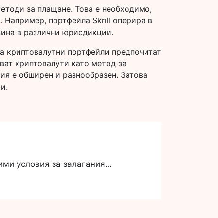
методи за плащане. Това е необходимо,
 Например, портфейла Skrill оперира в
зина в различни юрисдикции.
на криптовалутни портфейли предпочитат
чват криптовалути като метод за
ния е обширен и разнообразен. Затова
и.
дими условия за залагания…