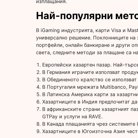
изплащания.
Най-популярни мето
В iGaming индустрията, карти Visa и Mas
универсално решение. Поклонниците на 
портфейли, онлайн банкиране и други опц
света, следните методи за плащане са н
Европейски хазартен пазар. Най-търсе
В Германия играчите използват продук
В Обединеното кралство се използват 
В Португалия мрежата Multibanco, Pay
В Латинска Америка карти за хазартни
Хазартниците в Индия предпочитат да
В африканските страни хазартният паз
GTPay и услуги на RAVE.
В Канада плащанията чрез системите I
Хазартниците в Югоизточна Азия често