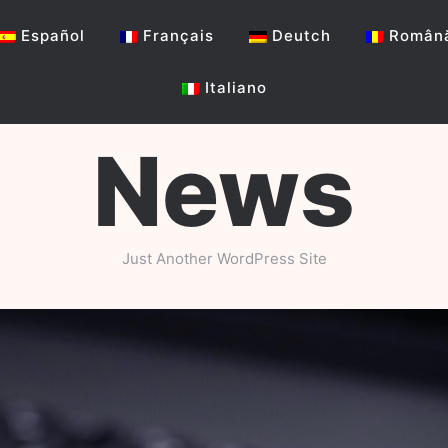
Español
Français
Deutch
Român
Italiano
News
Just Another WordPress Site