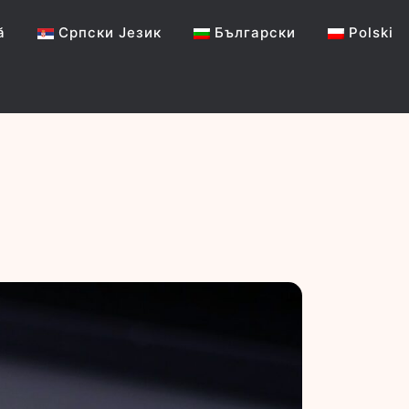
ă
Српски Језик
Български
Polski