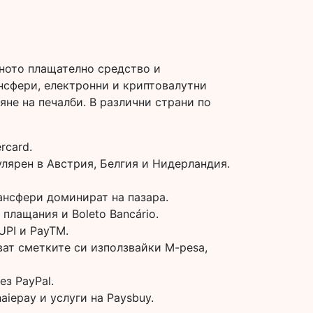
веното плащателно средство и
нсфери, електронни и криптовалутни
яне на печалби. В различни страни по
rcard.
улярен в Австрия, Белгия и Нидерландия.
ансфери доминират на пазара.
плащания и Boleto Bancário.
UPI и PayTM.
ват сметките си използвайки M-pesa,
ез PayPal.
iepay и услуги на Paysbuy.