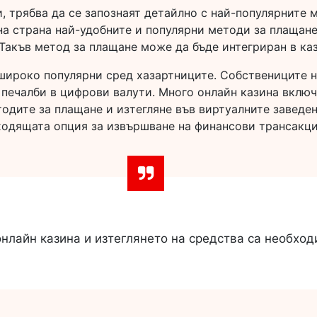
, трябва да се запознаят детайлно с най-популярните 
на страна най-удобните и популярни методи за плащане.
 Такъв метод за плащане може да бъде интегриран в ка
широко популярни сред хазартниците. Собствениците 
т печалби в цифрови валути. Много онлайн казина вклю
тодите за плащане и изтегляне във виртуалните заведе
ходящата опция за извършване на финансови трансакци
нлайн казина и изтеглянето на средства са необхо