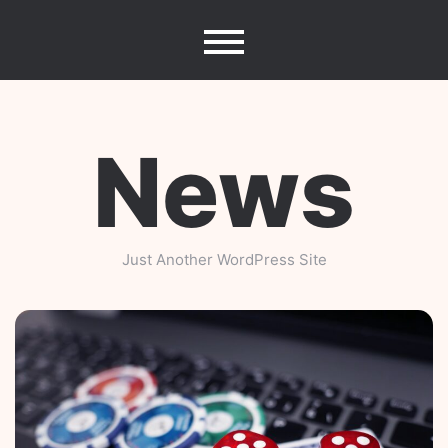
Skip
to
content
News
Just Another WordPress Site