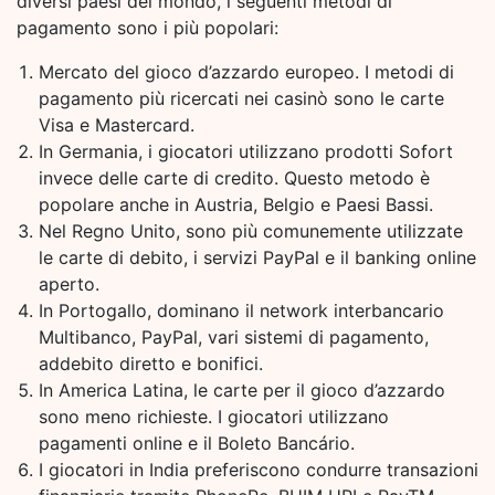
diversi paesi del mondo, i seguenti metodi di
pagamento sono i più popolari:
Mercato del gioco d’azzardo europeo. I metodi di
pagamento più ricercati nei casinò sono le carte
Visa e Mastercard.
In Germania, i giocatori utilizzano prodotti Sofort
invece delle carte di credito. Questo metodo è
popolare anche in Austria, Belgio e Paesi Bassi.
Nel Regno Unito, sono più comunemente utilizzate
le carte di debito, i servizi PayPal e il banking online
aperto.
In Portogallo, dominano il network interbancario
Multibanco, PayPal, vari sistemi di pagamento,
addebito diretto e bonifici.
In America Latina, le carte per il gioco d’azzardo
sono meno richieste. I giocatori utilizzano
pagamenti online e il Boleto Bancário.
I giocatori in India preferiscono condurre transazioni