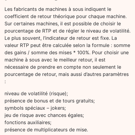
Les fabricants de machines à sous indiquent le
coefficient de retour théorique pour chaque machine.
Sur certaines machines, il est possible de choisir le
pourcentage de RTP et de régler le niveau de volatilité.
Le plus souvent, l’indicateur de retour est fixe. La
valeur RTP peut être calculée selon la formule : somme
des gains / somme des mises * 100%. Pour choisir une
machine à sous avec le meilleur retour, il est
nécessaire de prendre en compte non seulement le
pourcentage de retour, mais aussi d’autres paramètres
:
niveau de volatilité (risque);
présence de bonus et de tours gratuits;
symbols spéciaux – jokers;
jeu de risque avec chances égales;
fonctions auxiliaires;
présence de multiplicateurs de mise.