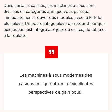
Dans certains casinos, les machines à sous sont
divisées en catégories afin que vous puissiez
immédiatement trouver des modèles avec le RTP le
plus élevé. Un pourcentage élevé de retour théorique
aux joueurs est intégré aux jeux de cartes, de table et
à la roulette.
Les machines à sous modernes des
casinos en ligne offrent d’excellentes
perspectives de gain pour…