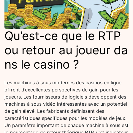
Qu’est-ce que le RTP
ou retour au joueur da
ns le casino ?
Les machines à sous modernes des casinos en ligne
offrent d’excellentes perspectives de gain pour les
joueurs. Les fournisseurs de logiciels développent des
machines à sous vidéo intéressantes avec un potentiel
de gain élevé. Les fabricants définissent des
caractéristiques spécifiques pour les modèles de jeux.
Un paramètre important de chaque machine à sous est
le pourcentage de retour théorique RTP. Cet indicateur