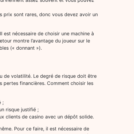
 surviennent assez souvent et vous pouvez
s prix sont rares, donc vous devez avoir un
l est nécessaire de choisir une machine à
etour montre l’avantage du joueur sur le
bles (« donnant »).
de volatilité. Le degré de risque doit être
s pertes financières. Comment choisir les
 ;
 risque justifié ;
x clients de casino avec un dépôt solide.
même. Pour ce faire, il est nécessaire de