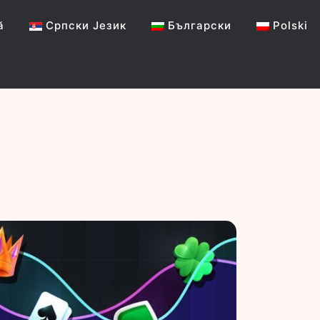
ă
Српски Језик
Български
Polski