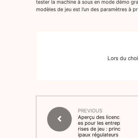
tester la machine à sous en mode démo gratui
modèles de jeu est l’un des paramètres à p
Lors du choi
PREVIOUS
Aperçu des licenc
es pour les entrep
rises de jeu : princ
ipaux régulateurs