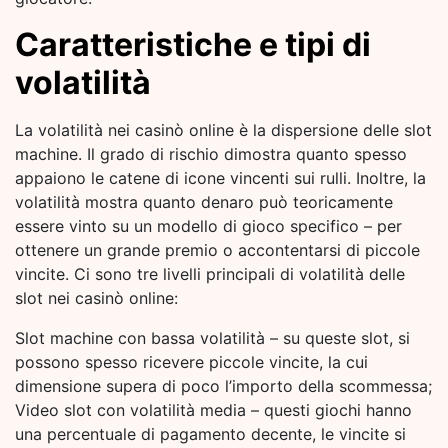
Caratteristiche e tipi di
volatilità
La volatilità nei casinò online è la dispersione delle slot
machine. Il grado di rischio dimostra quanto spesso
appaiono le catene di icone vincenti sui rulli. Inoltre, la
volatilità mostra quanto denaro può teoricamente
essere vinto su un modello di gioco specifico – per
ottenere un grande premio o accontentarsi di piccole
vincite. Ci sono tre livelli principali di volatilità delle
slot nei casinò online:
Slot machine con bassa volatilità – su queste slot, si
possono spesso ricevere piccole vincite, la cui
dimensione supera di poco l’importo della scommessa;
Video slot con volatilità media – questi giochi hanno
una percentuale di pagamento decente, le vincite si