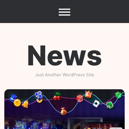
Skip
to
content
News
Just Another WordPress Site