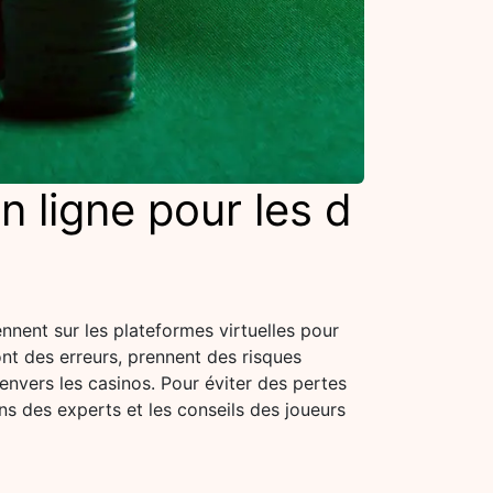
 ligne pour les d
nent sur les plateformes virtuelles pour
ont des erreurs, prennent des risques
 envers les casinos. Pour éviter des pertes
ns des experts et les conseils des joueurs