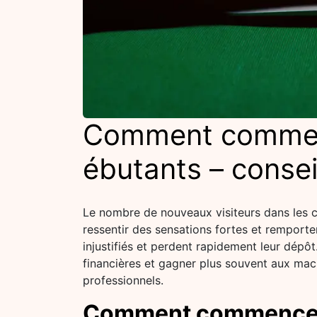
Comment commence
ébutants – conseil
Le nombre de nouveaux visiteurs dans les c
ressentir des sensations fortes et remporter
injustifiés et perdent rapidement leur dépôt
financières et gagner plus souvent aux mach
professionnels.
Comment commencer 