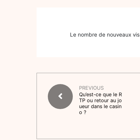
Le nombre de nouveaux visi
PREVIOUS
Qu’est-ce que le R
TP ou retour au jo
ueur dans le casin
o ?