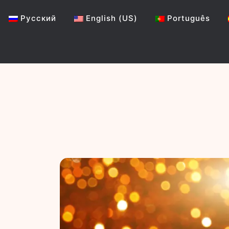
Skip
to
Русский
English (US)
Português
content