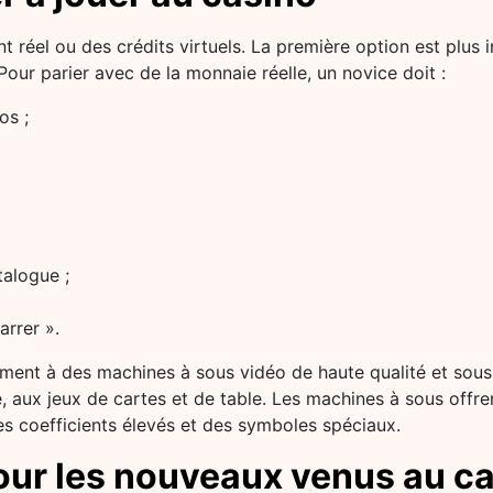
 réel ou des crédits virtuels. La première option est plus i
Pour parier avec de la monnaie réelle, un novice doit :
os ;
talogue ;
arrer ».
ment à des machines à sous vidéo de haute qualité et sous 
te, aux jeux de cartes et de table. Les machines à sous off
es coefficients élevés et des symboles spéciaux.
r les nouveaux venus au ca