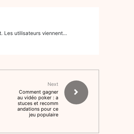
 Les utilisateurs viennent…
Next
Comment gagner
au vidéo poker : a
stuces et recomm
andations pour ce
jeu populaire