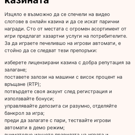
Изцяло е възможно да се спечели на видео
слотове в онлайн казина и да се искат парични
награди. Сто от местата с огромен асортимент от
игри предлагат хазартни услуги на потребителите.
За да играете печелившо на игрови автомати, е
стойно да се следват тези препоръки:
изберете лицензирани казина с добра репутация за
залагане;
поставете залози на машини с висок процент на
връщане (RTP);
потвърдете своя акаунт след регистрация и
използвайте бонуси;
управлявайте депозита си разумно, отделяйте
банкрол за игра;
преди да залагате с пари, тествайте игрови
автомати в демо режим;
внимателно изучете правилата на играта и