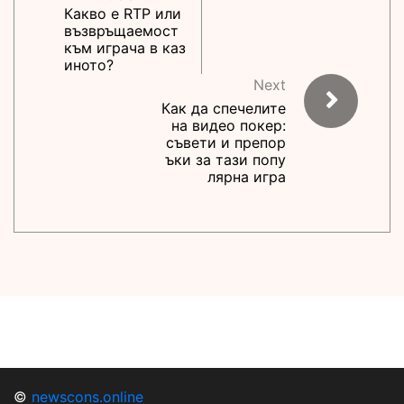
Какво е RTP или
възвръщаемост
към играча в каз
иното?
Next
Как да спечелите
на видео покер:
съвети и препор
ъки за тази попу
лярна игра
©
newscons.online