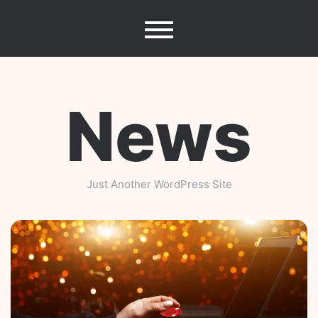
Skip
to
content
News
Just Another WordPress Site