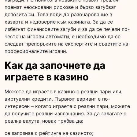
поемат неосновани рискове и бързо загубват
депозита си. Това води до разочарование в
хазарта и недоверие към казината. За да се
избегнат финансовите загуби и за да се печели по-
често на игрови автомати, е необходимо да се
следват препоръките на експертите и съветите на
професионалните играчи.
Как да започнете да
играете в казино
Можете да играете в казино с реални пари или
виртуални кредити. Първият вариант е по-
интересен – когато играете с реални пари, можете
да получите реални изплащания. За да залагате с
реална валута, новак трябва да:
се запознае с рейтинга на казиното;