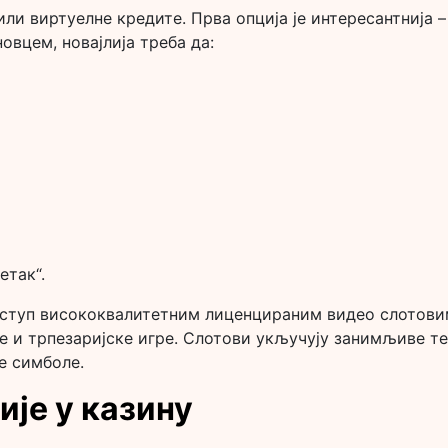
ли виртуелне кредите. Прва опција је интересантнија –
овцем, новајлија треба да:
етак“.
иступ висококвалитетним лиценцираним видео слотовим
е и трпезаријске игре. Слотови укључују занимљиве тем
е симболе.
ије у казину