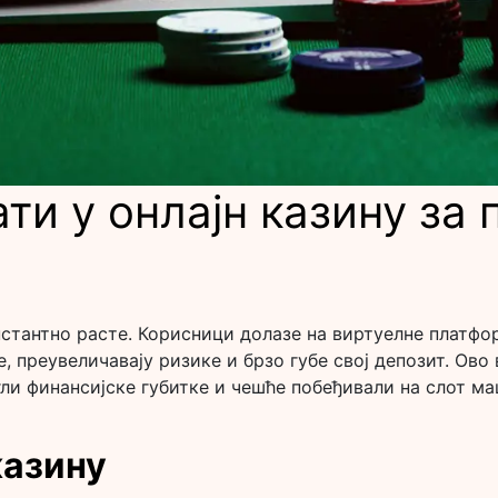
ти у онлајн казину за
нстантно расте. Корисници долазе на виртуелне платф
е, преувеличавају ризике и брзо губе свој депозит. Ов
ли финансијске губитке и чешће побеђивали на слот ма
казину