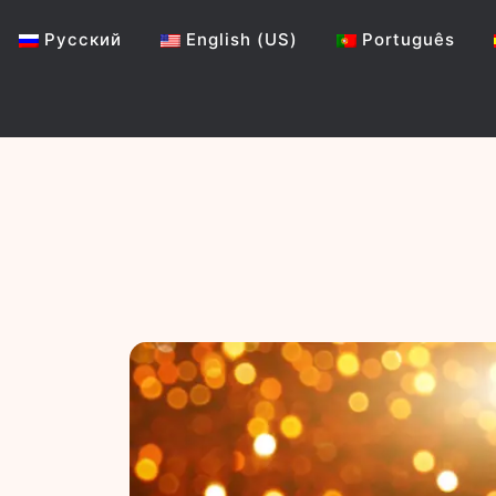
Skip
to
Русский
English (US)
Português
content