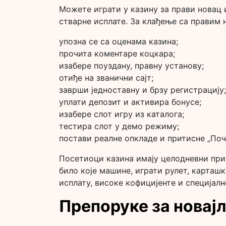
Можете играти у казину за прави новац и
стварне исплате. За клађење са правим н
упозна се са оценама казина;
прочита коментаре коцкара;
изабере поуздану, правну установу;
отиђе на званични сајт;
заврши једноставну и брзу регистрацију;
уплати депозит и активира бонусе;
изабере слот игру из каталога;
тестира слот у демо режиму;
постави реалне опкладе и притисне „Поч
Посетиоци казина имају целодневни пр
било које машине, играти рулет, карташк
исплату, високе кофицијенте и специјалн
Препоруке за новајл