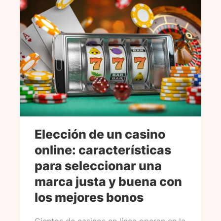
Elección de un casino
online: características
para seleccionar una
marca justa y buena con
los mejores bonos