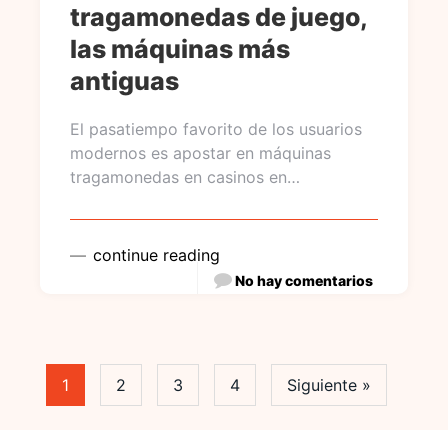
tragamonedas de juego,
las máquinas más
antiguas
El pasatiempo favorito de los usuarios
modernos es apostar en máquinas
tragamonedas en casinos en…
continue reading
No hay comentarios
1
2
3
4
Siguiente »