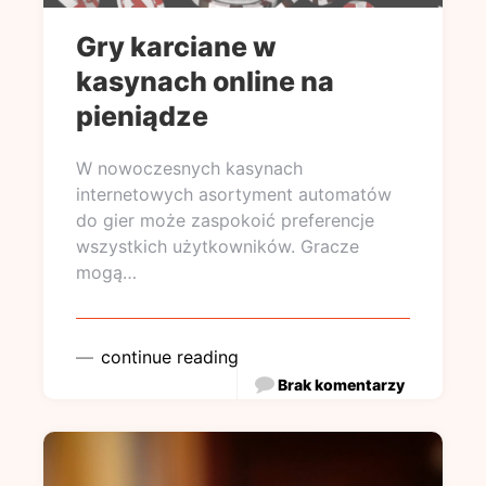
Gry karciane w
kasynach online na
pieniądze
W nowoczesnych kasynach
internetowych asortyment automatów
do gier może zaspokoić preferencje
wszystkich użytkowników. Gracze
mogą…
continue reading
Brak komentarzy