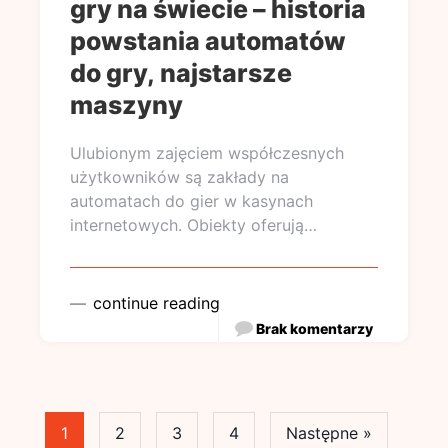
gry na świecie – historia
powstania automatów
do gry, najstarsze
maszyny
Ulubionym zajęciem współczesnych
użytkowników są zakłady na
automatach do gier w kasynach
internetowych. Obiekty oferują…
continue reading
Brak komentarzy
1
2
3
4
Następne »