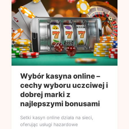
Wybór kasyna online –
cechy wyboru uczciwej i
dobrej marki z
najlepszymi bonusami
Setki kasyn online działa na sieci,
oferując usługi hazardowe