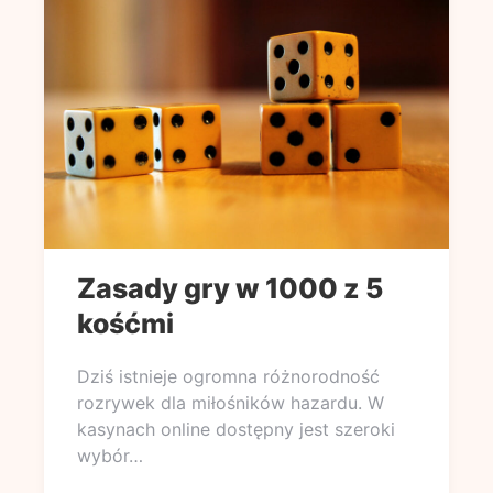
Zasady gry w 1000 z 5
kośćmi
Dziś istnieje ogromna różnorodność
rozrywek dla miłośników hazardu. W
kasynach online dostępny jest szeroki
wybór…