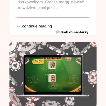
użytkownikom. Gracze mogą stawiać
prawdziwe pieniądze…
continue reading
Brak komentarzy