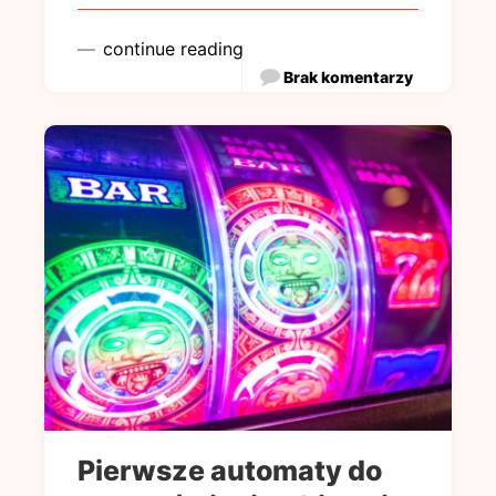
continue reading
Brak komentarzy
Pierwsze automaty do