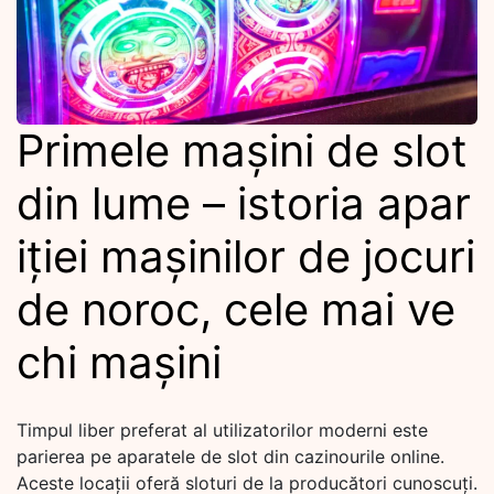
Primele mașini de slot
din lume – istoria apar
iției mașinilor de jocuri
de noroc, cele mai ve
chi mașini
Timpul liber preferat al utilizatorilor moderni este
parierea pe aparatele de slot din cazinourile online.
Aceste locații oferă sloturi de la producători cunoscuți.