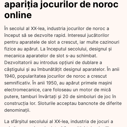
apariția jocurilor de noroc
online
În secolul al XX-lea, industria jocurilor de noroc a
început să se dezvolte rapid. Interesul jucătorilor
pentru aparatele de slot a crescut, iar multe cazinouri
fizice au apărut. La începutul secolului, designul și
mecanica aparatelor de slot s-au schimbat.
Dezvoltatorii au introdus opțiuni de dublare a
câștigului și au îmbunătățit designul aparatelor. În anii
1940, popularitatea jocurilor de noroc a crescut
semnificativ. În anii 1950, au apărut primele mașini
electromecanice, care foloseau un motor de mică
putere, tamburi învârtați și 20 de simboluri de joc în
construcția lor. Sloturile acceptau bancnote de diferite
denominații.
La sfârșitul secolului al XX-lea, industria de jocuri a