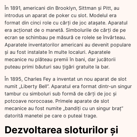
În 1891, americani din Brooklyn, Sittman și Pitt, au
introdus un aparat de poker cu slot. Modelul era
format din cinci role cu cărți de joc atașate. Aparatul
era acționat de o manetă. Simbolurile de cărți de pe
ecran se schimbau pe măsură ce rolele se învârteau.
Aparatele inventatorilor americani au devenit populare
și au fost instalate în multe localuri. Aparatele
mecanice nu plăteau premii în bani, dar jucătorii
puteau primi băuturi sau țigări gratuite la bar.
În 1895, Charles Fey a inventat un nou aparat de slot
numit „Liberty Bell”. Aparatul era format dintr-un singur
tambur cu simboluri sub formă de cărți de joc și
potcoave norocoase. Primele aparate de slot
mecanice au fost numite „bandiți cu un singur braț”
datorită manetei pe care o puteai trage.
Dezvoltarea sloturilor și