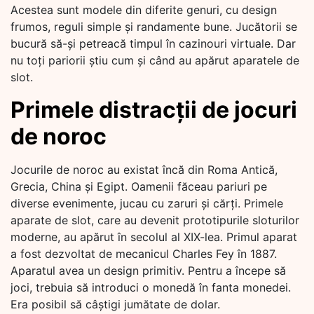
Acestea sunt modele din diferite genuri, cu design
frumos, reguli simple și randamente bune. Jucătorii se
bucură să-și petreacă timpul în cazinouri virtuale. Dar
nu toți pariorii știu cum și când au apărut aparatele de
slot.
Primele distracții de jocuri
de noroc
Jocurile de noroc au existat încă din Roma Antică,
Grecia, China și Egipt. Oamenii făceau pariuri pe
diverse evenimente, jucau cu zaruri și cărți. Primele
aparate de slot, care au devenit prototipurile sloturilor
moderne, au apărut în secolul al XIX-lea. Primul aparat
a fost dezvoltat de mecanicul Charles Fey în 1887.
Aparatul avea un design primitiv. Pentru a începe să
joci, trebuia să introduci o monedă în fanta monedei.
Era posibil să câștigi jumătate de dolar.