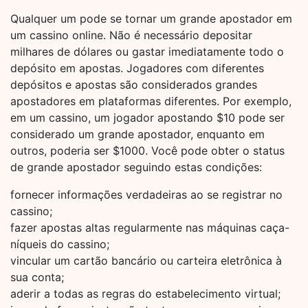
Qualquer um pode se tornar um grande apostador em
um cassino online. Não é necessário depositar
milhares de dólares ou gastar imediatamente todo o
depósito em apostas. Jogadores com diferentes
depósitos e apostas são considerados grandes
apostadores em plataformas diferentes. Por exemplo,
em um cassino, um jogador apostando $10 pode ser
considerado um grande apostador, enquanto em
outros, poderia ser $1000. Você pode obter o status
de grande apostador seguindo estas condições:
fornecer informações verdadeiras ao se registrar no
cassino;
fazer apostas altas regularmente nas máquinas caça-
níqueis do cassino;
vincular um cartão bancário ou carteira eletrônica à
sua conta;
aderir a todas as regras do estabelecimento virtual;