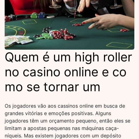
Quem é um high roller
no casino online e co
mo se tornar um
Os jogadores vão aos cassinos online em busca de
grandes vitórias e emoções positivas. Alguns
jogadores têm um orçamento pequeno, então eles se
limitam a apostas pequenas nas máquinas caça-
níqueis. Mas existem jogadores com um depósito