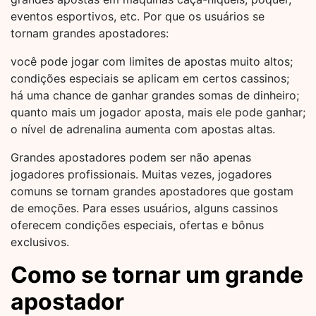
eventos esportivos, etc. Por que os usuários se
tornam grandes apostadores:
você pode jogar com limites de apostas muito altos;
condições especiais se aplicam em certos cassinos;
há uma chance de ganhar grandes somas de dinheiro;
quanto mais um jogador aposta, mais ele pode ganhar;
o nível de adrenalina aumenta com apostas altas.
Grandes apostadores podem ser não apenas
jogadores profissionais. Muitas vezes, jogadores
comuns se tornam grandes apostadores que gostam
de emoções. Para esses usuários, alguns cassinos
oferecem condições especiais, ofertas e bônus
exclusivos.
Como se tornar um grande
apostador