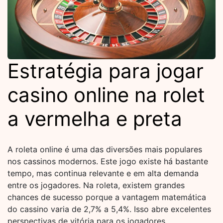
Estratégia para jogar
casino online na rolet
a vermelha e preta
A roleta online é uma das diversões mais populares
nos cassinos modernos. Este jogo existe há bastante
tempo, mas continua relevante e em alta demanda
entre os jogadores. Na roleta, existem grandes
chances de sucesso porque a vantagem matemática
do cassino varia de 2,7% a 5,4%. Isso abre excelentes
perspectivas de vitória para os jogadores.