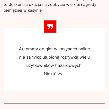
to doskonała okazja na zdobycie wielkiej nagrody
pieniężnej w kasynie.
Automaty do gier w kasynach online
nie są tylko ulubioną rozrywką wielu
użytkowników hazardowych.
Niektórzy…