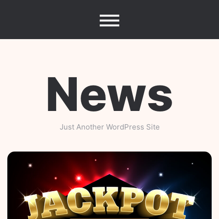
Skip
to
content
News
Just Another WordPress Site