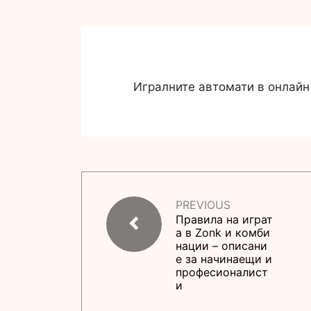
Игралните автомати в онлайн
PREVIOUS
Правила на играт
а в Zonk и комби
нации – описани
е за начинаещи и
професионалист
и