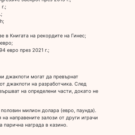
г.;
;
h;
зе в Книгата на рекордите на Гинес;
 евро;
4 евро през 2021 г.;
вни джакпоти могат да превърнат
от джакпоти на разработчика. След
вършват на определени части, докато не
половин милион долара (евро, паунда).
я на направените залози от други играчи
а парична награда в казино.