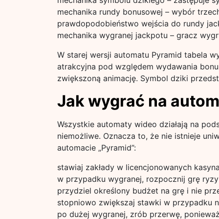
mechanika symbolu dzikiego – zastępuje s
mechanika rundy bonusowej – wybór trzech
prawdopodobieństwo wejścia do rundy jack
mechanika wygranej jackpotu – gracz wygry
W starej wersji automatu Pyramid tabela w
atrakcyjna pod względem wydawania bonusó
zwiększoną animację. Symbol dziki przeds
Jak wygrać na autom
Wszystkie automaty wideo działają na pods
niemożliwe. Oznacza to, że nie istnieje u
automacie „Pyramid”:
stawiaj zakłady w licencjonowanych kasyna
w przypadku wygranej, rozpocznij grę ryz
przydziel określony budżet na grę i nie prz
stopniowo zwiększaj stawki w przypadku n
po dużej wygranej, zrób przerwę, ponieważ