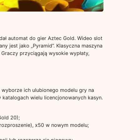
ał automat do gier Aztec Gold. Wideo slot
ny jest jako „Pyramid”. Klasyczna maszyna
 Graczy przyciągają wysokie wypłaty,
w wyborze ich ulubionego modelu gry na
w katalogach wielu licencjonowanych kasyn.
Gold 20);
0 (rozproszenie), x50 w nowym modelu;