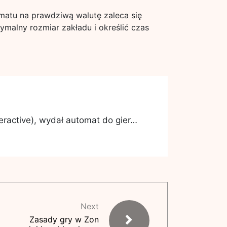
matu na prawdziwą walutę zaleca się
malny rozmiar zakładu i określić czas
ractive), wydał automat do gier…
Next
Zasady gry w Zon