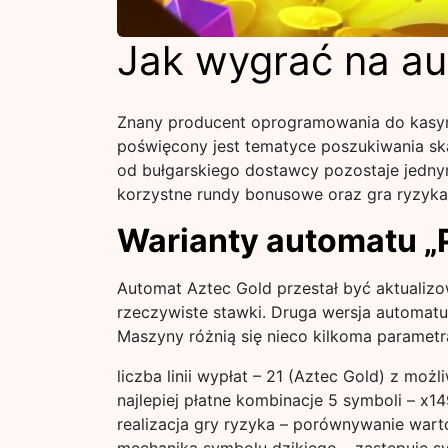
Jak wygrać na a
Znany producent oprogramowania do kasyn o
poświęcony jest tematyce poszukiwania ska
od bułgarskiego dostawcy pozostaje jednym
korzystne rundy bonusowe oraz gra ryzyka 
Warianty automatu „
Automat Aztec Gold przestał być aktualiz
rzeczywiste stawki. Druga wersja automatu
Maszyny różnią się nieco kilkoma parametr
liczba linii wypłat – 21 (Aztec Gold) z możl
najlepiej płatne kombinacje 5 symboli – x1
realizacja gry ryzyka – porównywanie warto