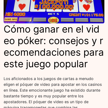
Cómo ganar en el vid
eo póker: consejos y r
ecomendaciones para
este juego popular
Los aficionados a los juegos de cartas a menudo
eligen el póquer de video para apostar en los casinos
en línea. Este emocionante juego ha existido durante
bastante tiempo y es muy popular entre los
apostadores. El póquer de video es un tipo de
máquina tragamonedas que combina las