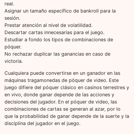
real.
Asignar un tamaño específico de bankroll para la
sesión.
Prestar atención al nivel de volatilidad.
Descartar cartas innecesarias para el juego.
Estudiar a fondo los tipos de combinaciones de
póquer.
No rechazar duplicar las ganancias en caso de
victoria.
Cualquiera puede convertirse en un ganador en las
máquinas tragamonedas de póquer de video. Este
juego difiere del póquer clásico en casinos terrestres y
en vivo, donde ganar depende de las acciones y
decisiones del jugador. En el póquer de video, las
combinaciones de cartas se generan al azar, por lo
que la probabilidad de ganar depende de la suerte y la
disciplina del jugador en el juego.