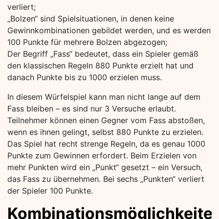
verliert;
„Bolzen“ sind Spielsituationen, in denen keine
Gewinnkombinationen gebildet werden, und es werden
100 Punkte für mehrere Bolzen abgezogen;
Der Begriff „Fass“ bedeutet, dass ein Spieler gemäß
den klassischen Regeln 880 Punkte erzielt hat und
danach Punkte bis zu 1000 erzielen muss.
In diesem Würfelspiel kann man nicht lange auf dem
Fass bleiben – es sind nur 3 Versuche erlaubt.
Teilnehmer können einen Gegner vom Fass abstoßen,
wenn es ihnen gelingt, selbst 880 Punkte zu erzielen.
Das Spiel hat recht strenge Regeln, da es genau 1000
Punkte zum Gewinnen erfordert. Beim Erzielen von
mehr Punkten wird ein „Punkt“ gesetzt – ein Versuch,
das Fass zu übernehmen. Bei sechs „Punkten“ verliert
der Spieler 100 Punkte.
Kombinationsmöglichkeite