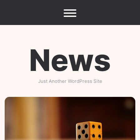
Skip
to
content
News
Just Another WordPress Site