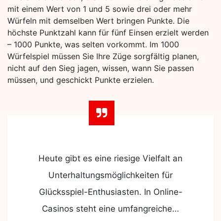
mit einem Wert von 1 und 5 sowie drei oder mehr
Würfeln mit demselben Wert bringen Punkte. Die
höchste Punktzahl kann für fünf Einsen erzielt werden
– 1000 Punkte, was selten vorkommt. Im 1000
Würfelspiel müssen Sie Ihre Züge sorgfältig planen,
nicht auf den Sieg jagen, wissen, wann Sie passen
müssen, und geschickt Punkte erzielen.
Heute gibt es eine riesige Vielfalt an
Unterhaltungsmöglichkeiten für
Glücksspiel-Enthusiasten. In Online-
Casinos steht eine umfangreiche…