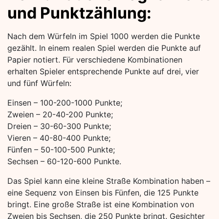
und Punktzählung:
Nach dem Würfeln im Spiel 1000 werden die Punkte
gezählt. In einem realen Spiel werden die Punkte auf
Papier notiert. Für verschiedene Kombinationen
erhalten Spieler entsprechende Punkte auf drei, vier
und fünf Würfeln:
Einsen – 100-200-1000 Punkte;
Zweien – 20-40-200 Punkte;
Dreien – 30-60-300 Punkte;
Vieren – 40-80-400 Punkte;
Fünfen – 50-100-500 Punkte;
Sechsen – 60-120-600 Punkte.
Das Spiel kann eine kleine Straße Kombination haben –
eine Sequenz von Einsen bis Fünfen, die 125 Punkte
bringt. Eine große Straße ist eine Kombination von
Zweien bis Sechsen, die 250 Punkte bringt. Gesichter