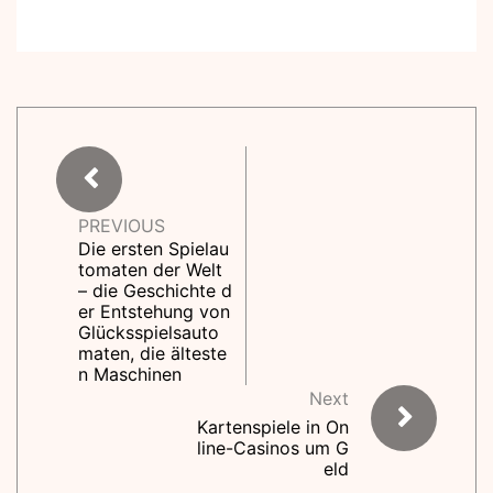
PREVIOUS
Die ersten Spielau
tomaten der Welt
– die Geschichte d
er Entstehung von
Glücksspielsauto
maten, die älteste
n Maschinen
Next
Kartenspiele in On
line-Casinos um G
eld