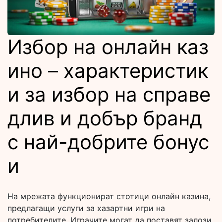
Избор на онлайн каз
ино – характеристик
и за избор на справе
длив и добър бранд
с най-добрите бонус
и
На мрежата функционират стотици онлайн казина,
предлагащи услуги за хазартни игри на
потребителите. Играчите могат да поставят залози