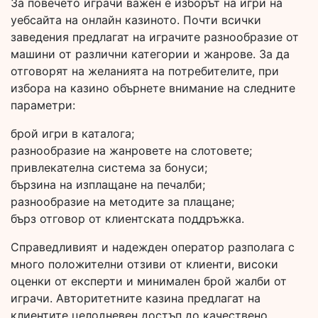
За повечето играчи важен е изборът на игри на
уебсайта на онлайн казиното. Почти всички
заведения предлагат на играчите разнообразие от
машини от различни категории и жанрове. За да
отговорят на желанията на потребителите, при
избора на казино обърнете внимание на следните
параметри:
брой игри в каталога;
разнообразие на жанровете на слотовете;
привлекателна система за бонуси;
бързина на изплащане на печалби;
разнообразие на методите за плащане;
бърз отговор от клиентската поддръжка.
Справедливият и надежден оператор разполага с
много положителни отзиви от клиенти, високи
оценки от експерти и минимален брой жалби от
играчи. Авторитетните казина предлагат на
клиентите целодневен достъп до качествено