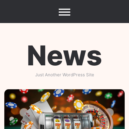
Skip
to
content
News
Just Another WordPress Site