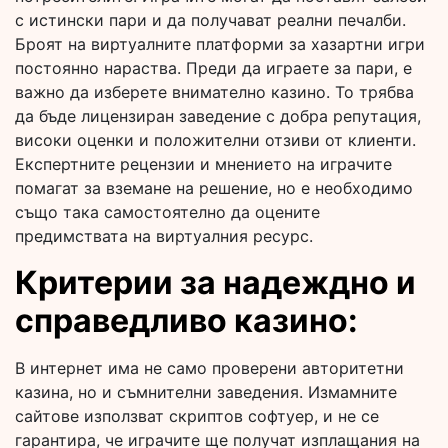
с истински пари и да получават реални печалби.
Броят на виртуалните платформи за хазартни игри
постоянно нараства. Преди да играете за пари, е
важно да изберете внимателно казино. То трябва
да бъде лицензиран заведение с добра репутация,
високи оценки и положителни отзиви от клиенти.
Експертните рецензии и мнението на играчите
помагат за вземане на решение, но е необходимо
също така самостоятелно да оцените
предимствата на виртуалния ресурс.
Критерии за надеждно и
справедливо казино:
В интернет има не само проверени авторитетни
казина, но и съмнителни заведения. Измамните
сайтове използват скриптов софтуер, и не се
гарантира, че играчите ще получат изплащания на