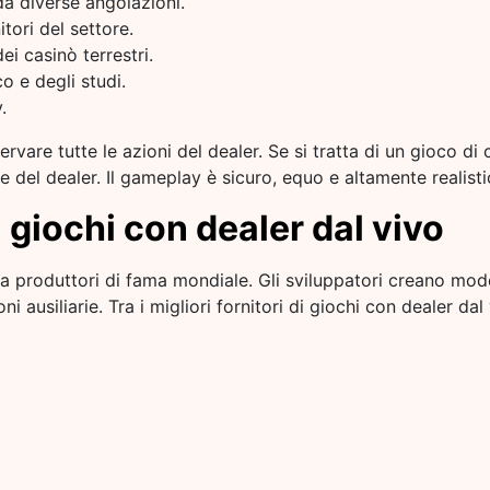
 diverse angolazioni.
tori del settore.
ei casinò terrestri.
o e degli studi.
.
rvare tutte le azioni del dealer. Se si tratta di un gioco di 
te del dealer. Il gameplay è sicuro, equo e altamente realisti
di giochi con dealer dal vivo
a produttori di fama mondiale. Gli sviluppatori creano modell
 ausiliarie. Tra i migliori fornitori di giochi con dealer dal