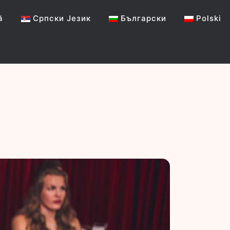
ă
Српски Језик
Български
Polski