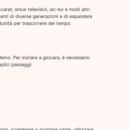
carat, show televisivi, sic-bo e molti altri
tenti di diverse generazioni e di espandere
rtunità per trascorrere del tempo
demo. Per iniziare a giocare, è necessario
plici passaggi:
pio, scambiare o scartare carte, utilizzare