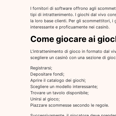
I fornitori di software offrono agli scommetti
tipi di intrattenimento. I giochi dal vivo c
la loro base clienti. Per gli scommettitori,
interessante e proficuamente nei casinò.
Come giocare ai gioch
L’intrattenimento di gioco in formato dal vi
scegliere un casinò con una sezione di gioc
Registrarsi;
Depositare fondi;
Aprire il catalogo dei giochi;
Scegliere un modello interessante;
Trovare un tavolo disponibile;
Unirsi al gioco;
Piazzare scommesse secondo le regole.
Successivamente, il giocatore deve prendere