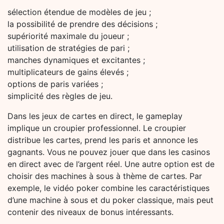
sélection étendue de modèles de jeu ;
la possibilité de prendre des décisions ;
supériorité maximale du joueur ;
utilisation de stratégies de pari ;
manches dynamiques et excitantes ;
multiplicateurs de gains élevés ;
options de paris variées ;
simplicité des règles de jeu.
Dans les jeux de cartes en direct, le gameplay
implique un croupier professionnel. Le croupier
distribue les cartes, prend les paris et annonce les
gagnants. Vous ne pouvez jouer que dans les casinos
en direct avec de l’argent réel. Une autre option est de
choisir des machines à sous à thème de cartes. Par
exemple, le vidéo poker combine les caractéristiques
d’une machine à sous et du poker classique, mais peut
contenir des niveaux de bonus intéressants.