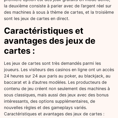
la deuxième consiste à parier avec de l’argent réel sur
des machines à sous à thème de cartes, et la troisième
sont les jeux de cartes en direct.
Caractéristiques et
avantages des jeux de
cartes :
Les jeux de cartes sont très demandés parmi les
joueurs. Les visiteurs des casinos en ligne ont un accès
24 heures sur 24 aux paris au poker, au blackjack, au
baccarat et à d’autres modèles. Les producteurs de
contenu de jeu créent non seulement des machines à
sous classiques, mais aussi des jeux avec des bonus
intéressants, des options supplémentaires, de
nouvelles règles et des gameplays variés.
Caractéristiques et avantages des jeux de cartes :