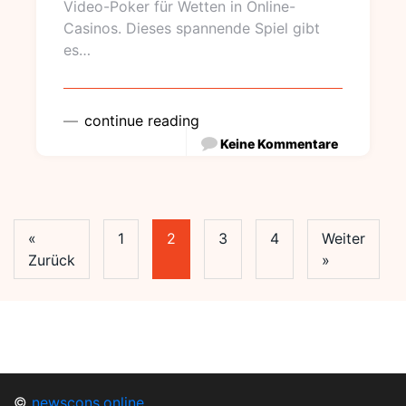
Video-Poker für Wetten in Online-
Casinos. Dieses spannende Spiel gibt
es…
continue reading
Keine Kommentare
«
1
2
3
4
Weiter
Zurück
»
©
newscons.online