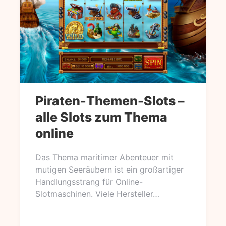
Piraten-Themen-Slots –
alle Slots zum Thema
online
Das Thema maritimer Abenteuer mit
mutigen Seeräubern ist ein großartiger
Handlungsstrang für Online-
Slotmaschinen. Viele Hersteller…