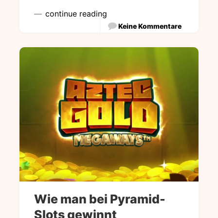
continue reading
Keine Kommentare
Wie man bei Pyramid-
Slots gewinnt