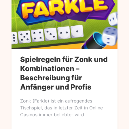
Spielregeln für Zonk und
Kombinationen –
Beschreibung für
Anfänger und Profis
Zonk (Farkle) ist ein aufregendes
Tischspiel, das in letzter Zeit in Online-
Casinos immer beliebter wird.…