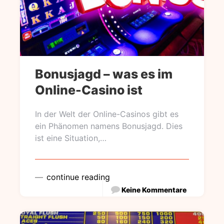
Bonusjagd – was es im
Online-Casino ist
In der Welt der Online-Casinos gibt es
ein Phänomen namens Bonusjagd. Dies
ist eine Situation,…
continue reading
Keine Kommentare