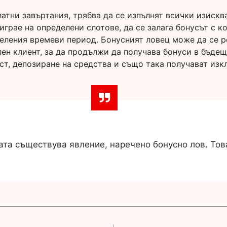
латни завъртания, трябва да се изпълнят всички изискв
 играе на определени слотове, да се залага бонусът с к
деления времеви период. Бонусният ловец може да се р
ен клиент, за да продължи да получава бонуси в бъдещ
ст, депозиране на средства и също така получават из
ата съществува явление, наречено бонусно лов. Тов