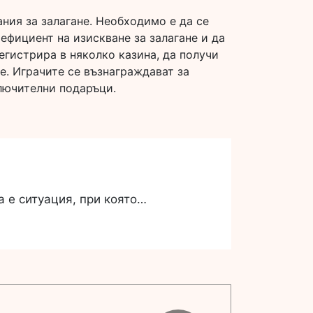
ания за залагане. Необходимо е да се
оефициент на изискване за залагане и да
егистрира в няколко казина, да получи
е. Играчите се възнаграждават за
ключителни подаръци.
а е ситуация, при която…