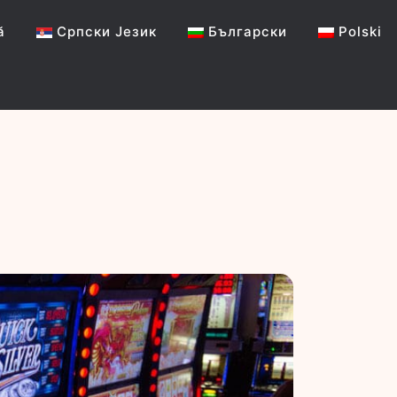
ă
Српски Језик
Български
Polski