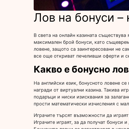
Лов на бонуси – 
В света на онлайн казината съществува я
максимален брой бонуси, като същеврем
ловене, защото са заинтересовани не са
все още откриват печеливши оферти и се 
Какво е бонусно лов
На английски език, бонусното ловене се 
награди от виртуални казина. Такива иг
подаръци и ниски изисквания за залаган
прости математически изчисления с мал
Играчите търсят възможности да играят
Играчите играят, за да получат бонуси и