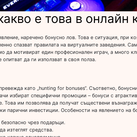
какво е това в онлайн 
вление, наречено бонусно лов. Това е ситуация, при к
енно спазват правилата на виртуалните заведения. Са
мо да мотивират един професионален играч, а много кл
опитват да ги използват в своя полза.
превежда като „hunting for bonuses“. Съответно, бонусн
рачи избират специфични промоции – бонуси с атрактив
е. Това им позволява да получат съществени възнаграж
ки парични инвестиции. Особености на явлението на б
 безопасно чрез подаръци.
 да изтеглят средства.